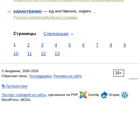
единственно
— ед инственно, нареч …
10
Русский орфографический словарь
Страницы
Следующая
→
1
2
3
4
5
6
7
8
9
10
11
12
13
© Академик, 2000-2026
18+
Обратная связь:
Техподдержка
,
Реклама на сайте
👣 Путешествия
Экспорт словарей на сайты
, сделанные на PHP,
Joomla,
Drupal,
WordPress, MODx.