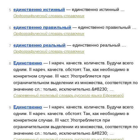
единственно истинный
— единственно истинный …
5
Орфографический словарь-справочник
единственно правильный
— единственно правильный …
6
Орфографический словарь-справочник
единственно реальный
— единственно реальный …
7
Орфографический словарь-справочник
Единственно
— I нареч. качеств. количеств. Будучи всего
8
одним. II нареч. качеств. обстоят. Так, как необходимо в
конкретном случае. III част. Употребляется при
ограничительном выделении из множества, соответствуя по
значению сл.: только, исключительно.&#8230; …
Современный толковый словарь русского языка Ефремовой
Единственно
— I нареч. качеств. количеств. Будучи всего
9
одним. II нареч. качеств. обстоят. Так, как необходимо в
конкретном случае. III част. Употребляется при
ограничительном выделении из множества, соответствуя по
значению сл.: только, исключительно.&#8230; …
Современный толковый словарь русского языка Ефремовой